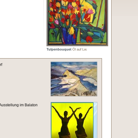
Tulpenbouquet
Öl auf Lw.
rf
sstellung im Balaton